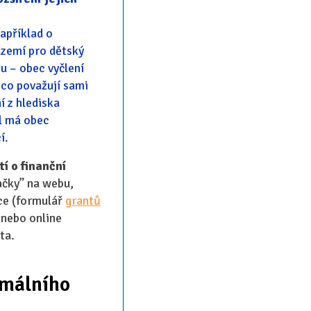
apříklad o
ázemí pro dětský
tu – obec vyčlení
 co považují sami
í z hlediska
el má obec
í.
í o finanční
kačky” na webu,
ice (formulář
grantů
 nebo online
ta.
rmálního