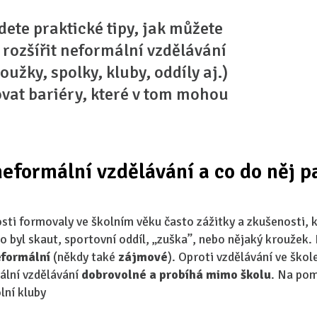
dete praktické tipy, jak můžete
 rozšířit neformální vzdělávání
oužky, spolky, kluby, oddíly aj.)
ovat bariéry, které v tom mohou
neformální vzdělávání a co do něj p
ti formovaly ve školním věku často zážitky a zkušenosti, k
o byl skaut, sportovní oddíl, „zuška”, nebo nějaký kroužek. I
formální
(někdy také
zájmové
). Oproti vzdělávání ve škol
ální vzdělávání
dobrovolné a probíhá mimo školu
. Na pom
lní kluby