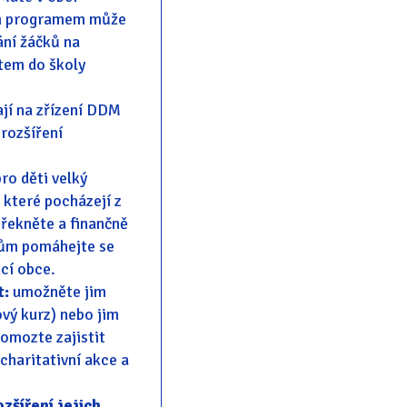
ým programem může
ání žáčků na
ětem do školy
jí na zřízení DDM
 rozšíření
ro děti velký
 které pocházejí z
 řekněte a finančně
lům pomáhejte se
cí obce.
t:
umožněte jim
ový kurz) nebo jim
omozte zajistit
charitativní akce a
zšíření jejich