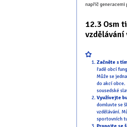
napříč generacemi p
12.3 Osm ti
vzdělávání 
Začněte s tím
řadě obcí fung
Může se jednat
do akcí obce. 
sousedské sla
Využívejte bu
domluvte se š
vzdělávání. Mů
sportovních t
Propojte se š