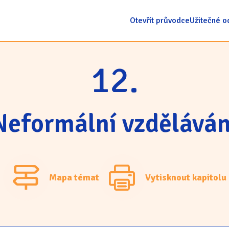
Otevřít průvodce
Užitečné o
12.
Neformální vzděláván
Mapa témat
Vytisknout kapitolu