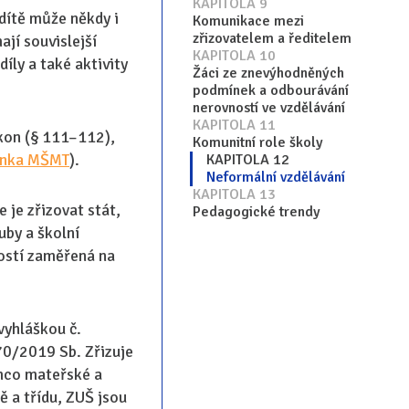
KAPITOLA 9
dítě může někdy i
Komunikace mezi
zřizovatelem a ředitelem
ají souvislejší
KAPITOLA 10
díly a také aktivity
Žáci ze znevýhodněných
podmínek a odbourávání
nerovností ve vzdělávání
KAPITOLA 11
ákon (§ 111–112),
Komunitní role školy
ánka MŠMT
).
KAPITOLA 12
Neformální vzdělávání
KAPITOLA 13
 je zřizovat stát,
Pedagogické trendy
uby a školní
ostí zaměřená na
vyhláškou č.
70/2019 Sb. Zřizuje
ímco mateřské a
ě a třídu, ZUŠ jsou