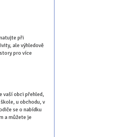
matujte při
ivity, ale výhledově
story pro více
e vaší obci přehled,
 škole, u obchodu, v
rodiče se o nabídku
im a můžete je