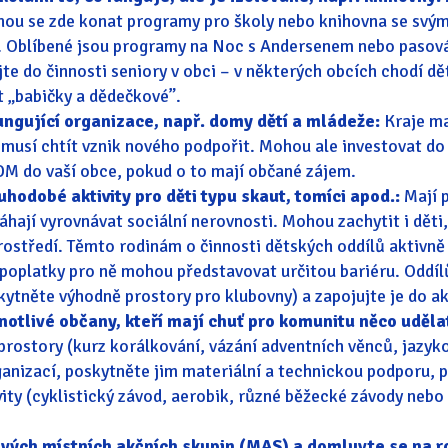
hou se zde konat programy pro školy nebo knihovna se sv
ly. Oblíbené jsou programy na Noc s Andersenem nebo pasov
te do činnosti seniory v obci – v některých obcích chodí d
t „babičky a dědečkové”.
fungující organizace, např. domy dětí a mládeže:
Kraje ma
emusí chtít vznik nového podpořit. Mohou ale investovat do
DM do vaší obce, pokud o to mají občané zájem.
hodobé aktivity pro děti typu skaut, tomíci apod.:
Mají p
hají vyrovnávat sociální nerovnosti. Mohou zachytit i děti,
ostředí. Těmto rodinám o činnosti dětských oddílů aktivně
 poplatky pro ně mohou představovat určitou bariéru. Oddí
ytněte výhodně prostory pro klubovny) a zapojujte je do ak
otlivé občany, kteří mají chuť pro komunitu něco uděla
prostory (kurz korálkování, vázání adventních věnců, jazyk
anizací, poskytněte jim materiální a technickou podporu, p
ity (cyklistický závod, aerobik, různé běžecké závody nebo 
vých místních akčních skupin (MAS) a domluvte se na ro