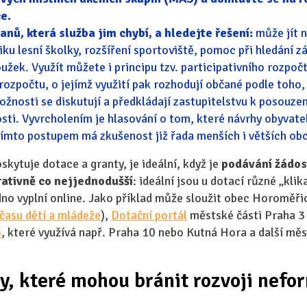
ce.
anů, která služba jim chybí, a hledejte řešení:
může jít n
ku lesní školky, rozšíření sportoviště, pomoc při hledání z
užek. Využít můžete i principu tzv. participativního rozpoč
rozpočtu, o jejímž využití pak rozhodují občané podle toho,
ožnosti se diskutují a předkládají zastupitelstvu k posouzen
osti. Vyvrcholením je hlasování o tom, které návrhy obyvat
 tímto postupem má zkušenost již řada menších i větších obc
kytuje dotace a granty, je ideální, když je
podávání žádost
ativně co nejjednodušší
: ideální jsou u dotací různé „kli
dno vyplní online. Jako příklad může sloužit obec Horoměř
času dětí a mládeže
),
Dotační portál
městské části Praha 3
S
, které využívá např. Praha 10 nebo Kutná Hora a další měs
y, které mohou bránit rozvoji nefo