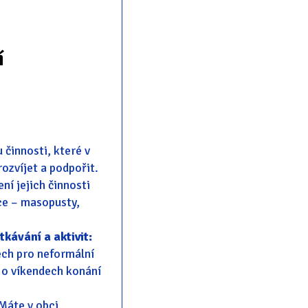
í
u činnosti, které v
rozvíjet a podpořit.
ní jejich činnosti
ice – masopusty,
kávání a aktivit:
ech pro neformální
, o víkendech konání
Máte v obci