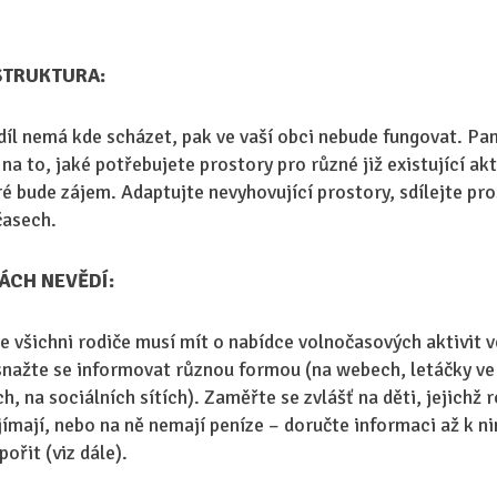
STRUKTURA:
íl nemá kde scházet, pak ve vaší obci nebude fungovat. Pa
a to, jaké potřebujete prostory pro různé již existující akt
eré bude zájem. Adaptujte nevyhovující prostory, sdílejte pro
časech.
TÁCH NEVĚDÍ:
že všichni rodiče musí mít o nabídce volnočasových aktivit v
snažte se informovat různou formou (na webech, letáčky ve
h, na sociálních sítích). Zaměřte se zvlášť na děti, jejichž 
jímají, nebo na ně nemají peníze – doručte informaci až k n
ořit (viz dále).