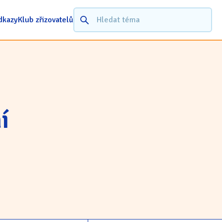
dkazy
Klub zřizovatelů
í