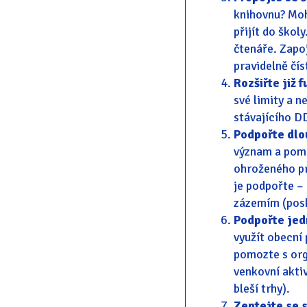
knihovnu? Mo
přijít do ško
čtenáře. Zapoj
pravidelně čís
Rozšiřte již 
své limity a n
stávajícího D
Podpořte dlou
význam a pomá
ohroženého pr
je podpořte –
zázemím (posk
Podpořte jedn
využít obecní 
pomozte s org
venkovní aktiv
bleší trhy).
Zeptejte se s