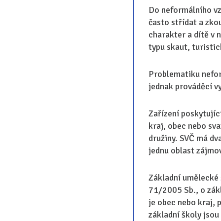
Do neformálního vz
často střídat a zko
charakter a dítě v n
typu skaut, turisti
Problematiku nefor
jednak prováděcí v
Zařízení poskytujíc
kraj, obec nebo sva
družiny. SVČ má dv
jednu oblast zájmo
Základní umělecké 
71/2005 Sb., o zák
je obec nebo kraj,
základní školy jsou