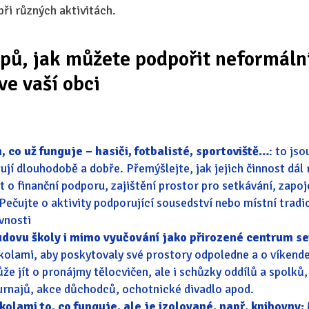
ři různých aktivitách.
pů, jak můžete podpořit neformáln
ve vaší obci
, co už funguje – hasiči, fotbalisté, sportoviště…
: to jso
ují dlouhodobě a dobře. Přemýšlejte, jak jejich činnost dál 
 o finanční podporu, zajištění prostor pro setkávání, zapoje
Pečujte o aktivity podporující sousedství nebo místní trad
vnosti
dovu školy i mimo vyučování jako přirozené centrum set
kolami, aby poskytovaly své prostory odpoledne a o víkend
že jít o pronájmy tělocvičen, ale i schůzky oddílů a spolků
urnajů, akce důchodců, ochotnické divadlo apod.
kolami to, co funguje, ale je izolované, např. knihovny: