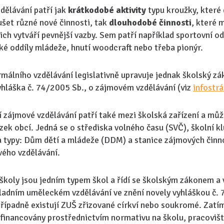
dělávání patří jak
krátkodobé aktivity
typu kroužky, které 
ušet různé nové činnosti, tak
dlouhodobé činnosti
, které m
ich vytváří pevnější vazby. Sem patří například sportovní od
cké oddíly mládeže, hnutí woodcraft nebo třeba pionýr.
málního vzdělávání legislativně upravuje jednak školský z
yhláška č. 74/2005 Sb., o zájmovém vzdělávání (viz
infostr
í zájmové vzdělávání patří také mezi školská zařízení a může
zek obcí. Jedná se o střediska volného času (SVČ), školní kl
a typy: Dům dětí a mládeže (DDM) a stanice zájmových činn
vého vzdělávání.
školy jsou jedním typem škol a řídí se školským zákonem a 
ladním uměleckém vzdělávání ve znění novely vyhláškou č. 
 případně existují ZUŠ zřizované církví nebo soukromé. Zat
 financovány prostřednictvím normativu na školu, pracovišt