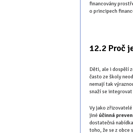
financovány prostř
o principech financ
12.2 Proč j
Děti, ale i dospělí
často ze školy neodn
nemají tak výraznou
snaží se integrovat
Vy jako zřizovatel
jiné
účinná preve
dostatečná nabídka 
toho, že se z obce 