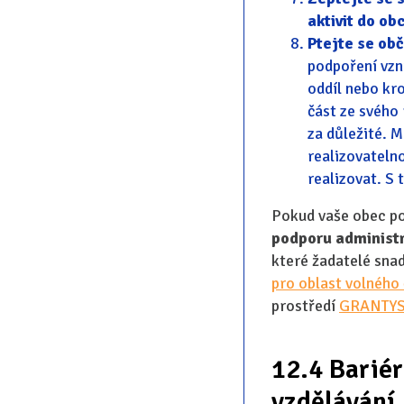
aktivit do ob
Ptejte se obč
podpoření vzni
oddíl nebo kro
část ze svého 
za důležité. M
realizovateln
realizovat. S
Pokud vaše obec pos
podporu administr
které žadatelé sna
pro oblast volného 
prostředí
GRANTY
12.4 Bariér
vzdělávání