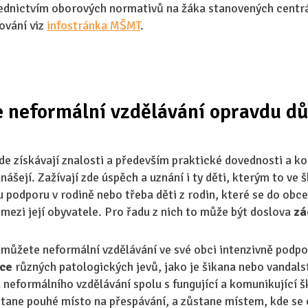
ednictvím oborových normativů na žáka stanovených centr
ování viz
infostránka MŠMT
.
e neformální vzdělávání opravdu dů
 zde získávají znalosti a především praktické dovednosti a k
ášejí. Zažívají zde úspěch a uznání i ty děti, kterým to ve š
 podporu v rodině nebo třeba děti z rodin, které se do obce
 mezi její obyvatele. Pro řadu z nich to může být doslova
zá
é můžete neformální vzdělávání ve své obci intenzivně podp
nce
různých patologických jevů, jako je šikana nebo vandalst
neformálního vzdělávání spolu s fungující a komunikující š
stane pouhé místo na přespávání, a zůstane místem, kde se 