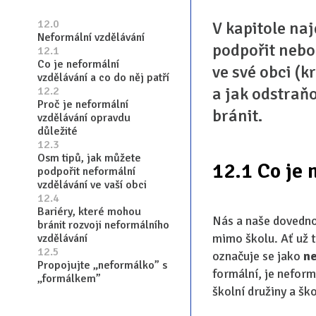
12.0
V kapitole naj
Neformální vzdělávání
podpořit nebo
12.1
Co je neformální
ve své obci (kr
vzdělávání a co do něj patří
a jak odstraň
12.2
Proč je neformální
bránit.
vzdělávání opravdu
důležité
12.3
Osm tipů, jak můžete
12.1 Co je 
podpořit neformální
vzdělávání ve vaší obci
12.4
Bariéry, které mohou
Nás a naše dovednos
bránit rozvoji neformálního
mimo školu. Ať už t
vzdělávání
12.5
označuje se jako
ne
Propojujte „neformálko” s
formální, je neform
„formálkem”
školní družiny a ško