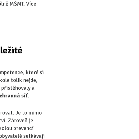
álně MŠMT. Více
ležité
ompetence, které si
kole tolik nejde,
 přistěhovaly a
chranná síť
.
orovat. Je to mimo
ví. Zároveň je
kolou prevencí
obyvatelé setkávají