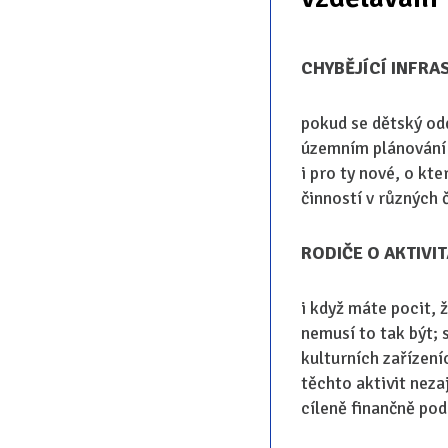
CHYBĚJÍCÍ INFRA
pokud se dětský odd
územním plánování n
i pro ty nové, o kt
činností v různých 
RODIČE O AKTIVI
i když máte pocit, 
nemusí to tak být; 
kulturních zařízeníc
těchto aktivit neza
cíleně finančně podp