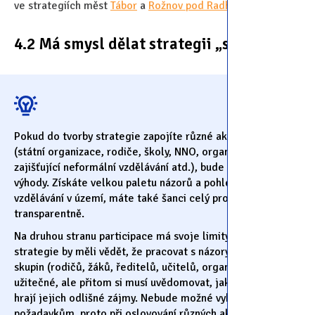
ve strategiích měst
Tábor
a
Rožnov pod Radhoštěm
.
4.2 Má smysl dělat strategii „společně”?
Pokud do tvorby strategie zapojíte různé aktéry v území
(státní organizace, rodiče, školy, NNO, organizace
zajišťující neformální vzdělávání atd.), bude to mít svoje
výhody. Získáte velkou paletu názorů a pohledů na oblast
vzdělávání v území, máte také šanci celý proces udělat
transparentně.
Na druhou stranu participace má svoje limity. Autoři
strategie by měli vědět, že pracovat s názory různých
skupin (rodičů, žáků, ředitelů, učitelů, organizací…) je
užitečné, ale přitom si musí uvědomovat, jakou roli zde
hrají jejich odlišné zájmy. Nebude možné vyhovět všem
požadavkům, proto při oslovování různých aktérů zvažujte,