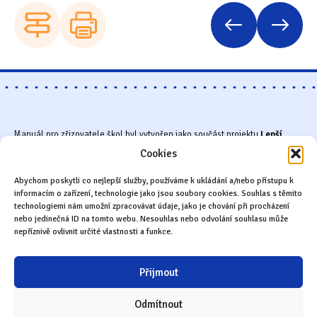
Manuál pro zřizovatele škol byl vytvořen jako součást projektu
Lepší
školy v obcích a městech
. Projekt podpořila Nadace OSF v rámci
Cookies
programu Active Citizens Fund, jehož cílem je podpora občanské
společnosti a posílení kapacit neziskových organizací. Program je
financován z Fondů EHP a Norska.
Abychom poskytli co nejlepší služby, používáme k ukládání a/nebo přístupu k
informacím o zařízení, technologie jako jsou soubory cookies. Souhlas s těmito
technologiemi nám umožní zpracovávat údaje, jako je chování při procházení
nebo jedinečná ID na tomto webu. Nesouhlas nebo odvolání souhlasu může
nepříznivě ovlivnit určité vlastnosti a funkce.
Přijmout
Odmítnout