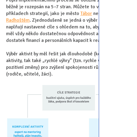
Popis implementačního procesu se obtížně zjednodušuje a
běžně je rozepsán na 5–7 stran. Můžete to vidět v
příkladech strategií, jako je město
Tábor
nebo
Rožnov pod
Radhoštěm
. Zjednodušeně se jedná o výběr aktivit, které
naplňují nastavené cíle s ohledem na to, aby za činnosti
měl vždy někdo dostatečnou odpovědnost a k tomu také
dostatek financí a personálních kapacit k realizaci.
Výběr aktivit by měl řešit jak dlouhodobé (komplexní)
aktivity, tak také „rychlé výhry” (tzn. rychle viditelné
pozitivní změny) pro zvýšení spokojenosti různých aktérů
(rodiče, učitelé, žáci).