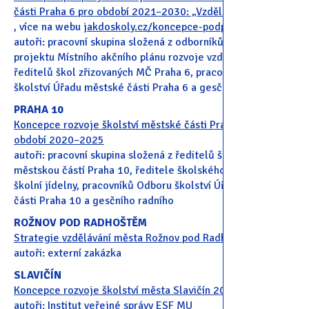
části Praha 6 pro období 2021–2030: „Vzdělaná Šestka“
, více na webu
jakdoskoly.cz/koncepce-podpory-skolstvi
autoři: pracovní skupina složená z odborníků zapojených v
projektu Místního akčního plánu rozvoje vzdělávání II, z
ředitelů škol zřizovaných MČ Praha 6, pracovníků Odboru
školství Úřadu městské části Praha 6 a gesční radní
PRAHA 10
Koncepce rozvoje školství městské části Praha 10 na
období 2020–2025
autoři: pracovní skupina složená z ředitelů škol zřizovaných
městskou částí Praha 10, ředitele školského zařízení –
školní jídelny, pracovníků Odboru školství Úřadu městské
části Praha 10 a gesčního radního
ROŽNOV POD RADHOŠTĚM
Strategie vzdělávání města Rožnov pod Radhoštěm 2030+
autoři: externí zakázka
SLAVIČÍN
Koncepce rozvoje školství města Slavičín 2020–2025
autoři: Institut veřejné správy ESF MU