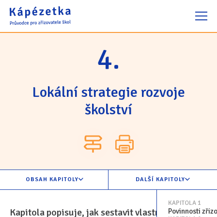
4.
Otevřít průvodce
Užitečné odkazy
Klub zřizovatelů
Lokální strategie rozvoje
školství
OBSAH KAPITOLY
DALŠÍ KAPITOLY
KAPITOLA 1
Kapitola popisuje, jak sestavit vlastní strategii
Povinnosti zřiz