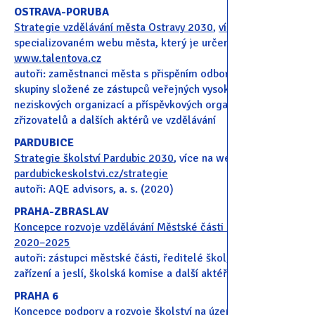
OSTRAVA-PORUBA
Strategie vzdělávání města Ostravy 2030
,
více
na
specializovaném webu města, který je určen vzdělávání
www.talentova.cz
autoři: zaměstnanci města s přispěním odborné pracovní
skupiny složené ze zástupců veřejných vysokých škol,
neziskových organizací a příspěvkových organizací města,
zřizovatelů a dalších aktérů ve vzdělávání
PARDUBICE
Strategie školství Pardubic 2030
, více na webu
pardubickeskolstvi.cz/strategie
autoři: AQE advisors, a. s. (2020)
PRAHA-ZBRASLAV
Koncepce rozvoje vzdělávání Městské části Praha-Zbraslav
2020–2025
autoři: zástupci městské části, ředitelé škol, školských
zařízení a jeslí, školská komise a další aktéři
PRAHA 6
Koncepce podpory a rozvoje školství na území městské