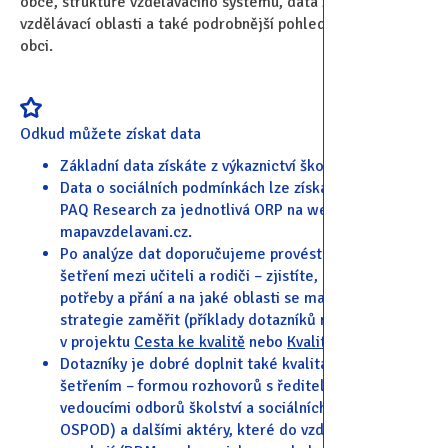
obce, struktuře vzdělávacího systému, data ze sociální a
vzdělávací oblasti a také podrobnější pohled do škol v
obci.
Odkud můžete získat data
Základní data získáte z výkaznictví škol.
Data o sociálních podmínkách lze získat z reportů
PAQ Research za jednotlivá ORP na webu
mapavzdelavani.cz.
Po analýze dat doporučujeme provést dotazníkové
šetření mezi učiteli a rodiči – zjistíte, jaké jsou jejich
potřeby a přání a na jaké oblasti se mají cíle
strategie zaměřit (příklady dotazníků můžete hledat
v projektu
Cesta ke kvalitě
nebo
Kvalitní škola
).
Dotazníky je dobré doplnit také kvalitativním
šetřením – formou rozhovorů s řediteli škol,
vedoucími odborů školství a sociálních věcí (včetně
OSPOD) a dalšími aktéry, které do vzdělávání v obci