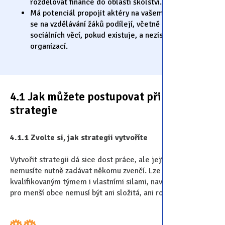
rozdělovat finance do oblasti školství.
Má potenciál propojit aktéry na vašem území, kteří
se na vzdělávání žáků podílejí, včetně odboru
sociálních věcí, pokud existuje, a neziskových
organizací.
4.1 Jak můžete postupovat při tvorbě
strategie
4.1.1 Zvolte si, jak strategii vytvoříte
Vytvořit strategii dá sice dost práce, ale její provedení
nemusíte nutně zadávat někomu zvenčí. Lze na to jít s
kvalifikovaným týmem i vlastními silami, navíc strategie
pro menší obce nemusí být ani složitá, ani rozsáhlá.