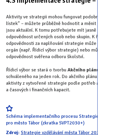
4.3 Implementace strategie – jak na to
Aktivity ve strategii mohou fungovat podobně jako „jídelní
lístek” – můžete průběžně hodnotit a měnit činnosti, které
jsou aktuální. K tomu potřebujete mít jasně nastavenou
odpovědnost určených osob nebo skupin. K řízení
odpovědnosti za naplňování strategie může vzniknout nový
orgán (např. Řídicí výbor strategie) nebo může být tato
odpovědnost svěřena odboru školství.
Řídicí výbor se stará o tvorbu
Akčního plánu strategie
schváleného na jeden rok. Do akčního plánu navrhujete
aktivity z vytvořené strategie podle potřeb aktérů
a časových i finančních kapacit.
Schéma implementačního procesu Strategie vzdělávání
pro město Tábor (zkratka SVPT2030+)
Zdroj:
Strategie vzdělávání města Tábor 2030+