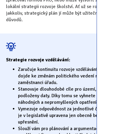
zpracovat formou PRO, nebo může vytvořit samostatnou
lokální strategii rozvoje školství. Ať už se rozhodne
jakkoliv, strategický plán jí může být užitečný z mnoha
důvodů.
Strategie rozvoje vzdělávání:
Zaručuje kontinuitu rozvoje vzdělávání ve chvíli, kdy
dojde ke změnám politického vedení nebo se vymění
zaměstnanci úřadu.
Stanovuje dlouhodobé cíle pro území, které jsou
podloženy daty. Díky tomu se vyhnete realizaci
náhodných a nepromyšlených opatření.
Vymezuje odpovědnost za jednotlivé činnosti, která
je v legislativě upravena jen obecně bez dalšího
upřesnění.
Slouží vám pro plánování a argumentaci, až budete