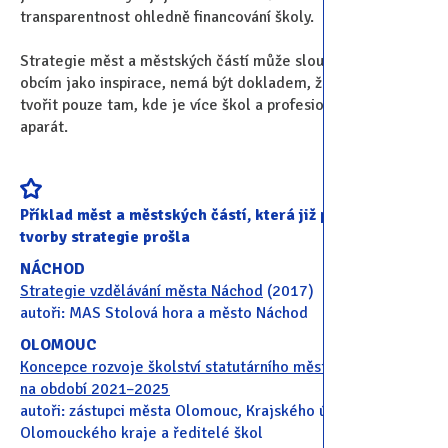
transparentnost ohledně financování školy.
Strategie měst a městských částí může sloužit menším
obcím jako inspirace, nemá být dokladem, že ji má smysl
tvořit pouze tam, kde je více škol a profesionální úřednický
aparát.
Příklad měst a městských částí, která již procesem
tvorby strategie prošla
NÁCHOD
Strategie vzdělávání města Náchod
(2017)
autoři: MAS Stolová hora a město Náchod
OLOMOUC
Koncepce rozvoje školství statutárního města Olomouce
na období 2021–2025
autoři: zástupci města Olomouc, Krajského úřadu
Olomouckého kraje a ředitelé škol