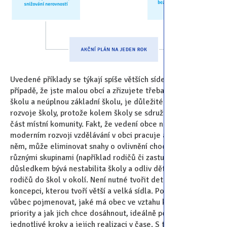
Uvedené příklady se týkají spíše větších sídel. Ovšem i v
případě, že jste malou obcí a zřizujete třeba jen mateřskou
školu a neúplnou základní školu, je důležité mít strategii
rozvoje školy, protože kolem školy se sdružuje podstatná
část místní komunity. Fakt, že vedení obce na kvalitním a
moderním rozvoji vzdělávání v obci pracuje a diskutuje o
něm, může eliminovat snahy o ovlivnění chodu školy
různými skupinami (například rodičů či zastupitelů), jejichž
důsledkem bývá nestabilita školy a odliv dětí motivovaných
rodičů do škol v okolí. Není nutné tvořit detailní a robustní
koncepci, kterou tvoří větší a velká sídla. Podstatné je
vůbec pojmenovat, jaké má obec ve vztahu ke škole
priority a jak jich chce dosáhnout, ideálně popsat
jednotlivé kroky a jejich realizaci v čase. S tím souvisí také