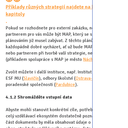
Příklady různých strategií najdete na konci této
kapitoly
.
Pokud se rozhodnete pro externí zakázku, nejlogičtějším
partnerem pro vás může být MAP, který se strategickým
plánováním již musel zabývat. Z těchto plánů je
každopádně dobré vycházet, ať už bude MAP autorem,
nebo partnerem při tvorbě vaší strategie, nebo jen inspirací
(příkladem spolupráce s MAP je město
Náchod
).
Zvolit můžete i další instituce, např. Institut veřejné správy
ESF MU (
Slavičín
), odbory školství (
Ostrava-Poruba
) nebo
poradenské společnosti (
Pardubice
).
4.1.2 Shromážděte vstupní data
Abyste mohli stanovit konkrétní cíle, potřebujete nejprve
celý vzdělávací ekosystém dostatečně poznat. Analytická
část dokumentu by měla obsahovat údaje o demografii