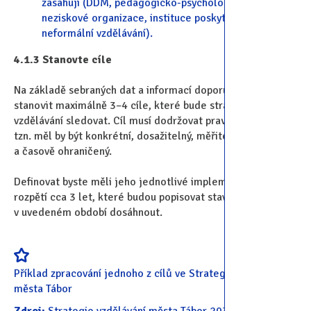
zasahují (DDM, pedagogicko-psychologická poradna,
neziskové organizace, instituce poskytující
neformální vzdělávání).
4.1.3 Stanovte cíle
Na základě sebraných dat a informací doporučujeme
stanovit maximálně 3–4 cíle, které bude strategie
vzdělávání sledovat. Cíl musí dodržovat pravidla SMART,
tzn. měl by být konkrétní, dosažitelný, měřitelný, realistický
a časově ohraničený.
Definovat byste měli jeho jednotlivé implementační fáze v
rozpětí cca 3 let, které budou popisovat stav, jehož chcete
v uvedeném období dosáhnout.
Příklad zpracování jednoho z cílů ve Strategii vzdělávání
města Tábor