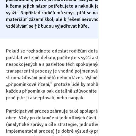
k čemu jejich názor potřebujete a nakolik jej hodláte
využít. Například rodičů má smysl ptát se například na
materiální zázemí škol, ale k řešení nerovnovností ve
vzdělávání se již budou vyjadřovat hůře.
Pokud se rozhodnete odeslat rodičům dotazníky nebo
pořádat veřejně debaty, počítejte s vyšší aktivitou těch
nespokojených a s pasivitou těch spokojených. Veškeré
transparentní procesy je vhodné pojmenovávat jako
shromažďování podnětů nebo otázek. Vyhněte se spojení
„připomínkové řízení,” protože lidé by mohli očekávat, že
každou připomínku pak detailně zdůvodníte a vysvětlíte,
proč jste ji akceptovali, nebo naopak.
Participativní proces zahrnuje také spolupráci uvnitř vedení
obce. Vždy po dokončení jednotlivých částí strategie
(analytické zprávy a cíle strategie, jednotlivé aktivity,
implementační proces) je dobré výsledky práce