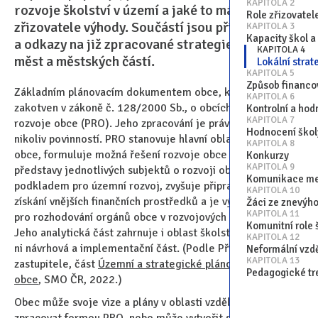
KAPITOLA 2
rozvoje školství v území a jaké to má pro
Role zřizovatel
zřizovatele výhody. Součástí jsou příklady
KAPITOLA 3
Kapacity škol a
a odkazy na již zpracované strategie různých
KAPITOLA 4
měst a městských částí.
Lokální strat
KAPITOLA 5
Způsob financo
Základním plánovacím dokumentem obce, který je
KAPITOLA 6
zakotven v zákoně č. 128/2000 Sb., o obcích, je Program
Kontrolní a hod
KAPITOLA 7
rozvoje obce (PRO). Jeho zpracování je právem obce,
Hodnocení škol
nikoliv povinností. PRO stanovuje hlavní oblasti rozvoje
KAPITOLA 8
obce, formuluje možná řešení rozvoje obce a slaďuje
Konkurzy
KAPITOLA 9
představy jednotlivých subjektů o rozvoji obce. Je také
Komunikace mez
podkladem pro územní rozvoj, zvyšuje připravenost obce k
KAPITOLA 10
získání vnějších finančních prostředků a je východiskem
Žáci ze znevýh
KAPITOLA 11
pro rozhodování orgánů obce v rozvojových záležitostech.
Komunitní role 
Jeho analytická část zahrnuje i oblast školství, navazuje na
KAPITOLA 12
ni návrhová a implementační část. (Podle Příručky pro
Neformální vzd
KAPITOLA 13
zastupitele, část
Územní a strategické plánování rozvoje
Pedagogické tr
obce
, SMO ČR, 2022.)
Obec může svoje vize a plány v oblasti vzdělávání