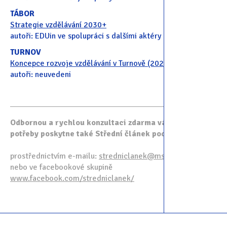
TÁBOR
Strategie vzdělávání 2030+
autoři: EDUin ve spolupráci s dalšími aktéry
TURNOV
Koncepce rozvoje vzdělávání v Turnově (2021)
autoři: neuvedeni
Odbornou a rychlou konzultaci zdarma vám v případě
potřeby poskytne také Střední článek podpory MŠMT:
prostřednictvím e-mailu:
stredniclanek@msmt.cz
nebo ve facebookové skupině
www.facebook.com/stredniclanek/